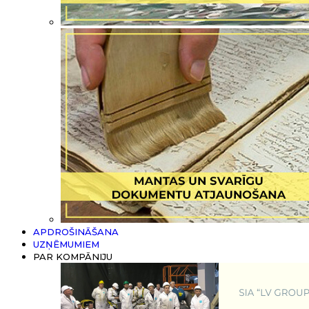
APDROŠINĀŠANA
UZŅĒMUMIEM
PAR KOMPĀNIJU