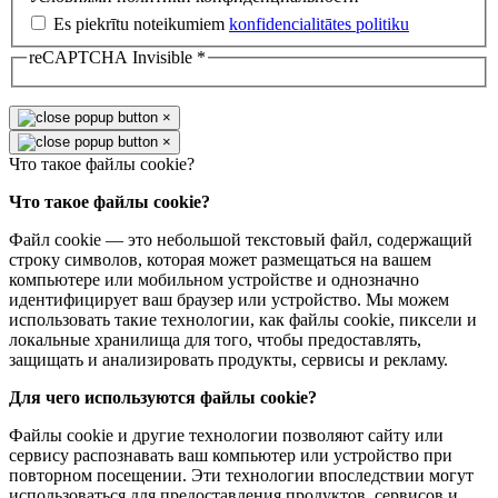
Es piekrītu noteikumiem
konfidencialitātes politiku
reCAPTCHA Invisible
*
×
×
Что такое файлы cookie?
Что такое файлы cookie?
Файл cookie — это небольшой текстовый файл, содержащий
строку символов, которая может размещаться на вашем
компьютере или мобильном устройстве и однозначно
идентифицирует ваш браузер или устройство. Мы можем
использовать такие технологии, как файлы cookie, пиксели и
локальные хранилища для того, чтобы предоставлять,
защищать и анализировать продукты, сервисы и рекламу.
Для чего используются файлы cookie?
Файлы cookie и другие технологии позволяют сайту или
сервису распознавать ваш компьютер или устройство при
повторном посещении. Эти технологии впоследствии могут
использоваться для предоставления продуктов, сервисов и