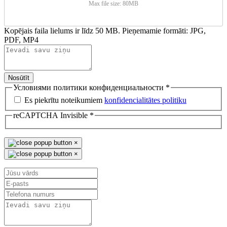
Max file size: 80MB
Kopējais faila lielums ir līdz 50 MB. Pieņemamie formāti: JPG,
PDF, MP4
Nosūtīt
Условиями политики конфиденциальности
*
Es piekrītu noteikumiem
konfidencialitātes politiku
reCAPTCHA Invisible
*
×
×