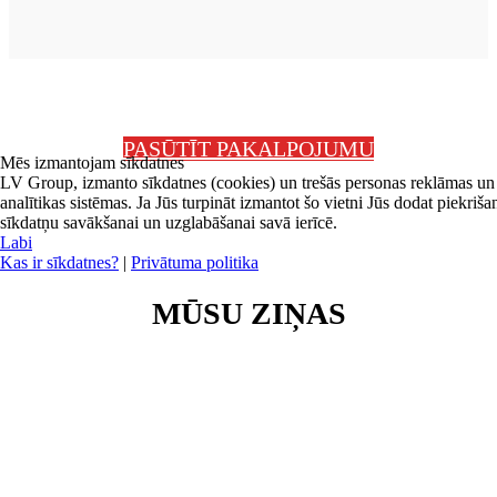
PASŪTĪT PAKALPOJUMU
Mēs izmantojam sīkdatnes
LV Group, izmanto sīkdatnes (cookies) un trešās personas reklāmas un
analītikas sistēmas. Ja Jūs turpināt izmantot šo vietni Jūs dodat piekriša
sīkdatņu savākšanai un uzglabāšanai savā ierīcē.
Labi
Kas ir sīkdatnes?
|
Privātuma politika
MŪSU ZIŅAS