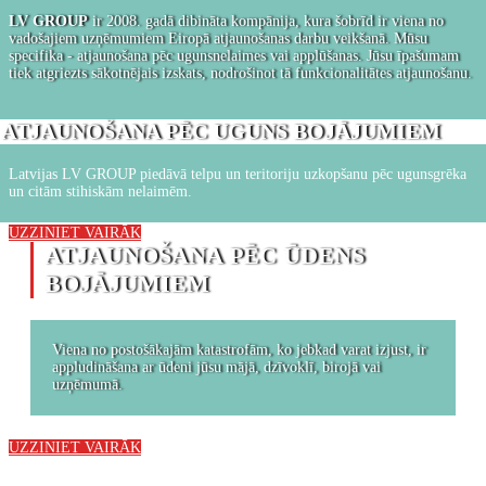
LV GROUP
ir 2008. gadā dibināta kompānija, kura šobrīd ir viena no
vadošajiem uzņēmumiem Eiropā atjaunošanas darbu veikšanā. Mūsu
specifika - atjaunošana pēc ugunsnelaimes vai applūšanas. Jūsu īpašumam
tiek atgriezts sākotnējais izskats, nodrošinot tā funkcionalitātes atjaunošanu.
ATJAUNOŠANA PĒC UGUNS BOJĀJUMIEM
Latvijas LV GROUP piedāvā telpu un teritoriju uzkopšanu pēc ugunsgrēka
un citām stihiskām nelaimēm.
UZZINIET VAIRĀK
ATJAUNOŠANA PĒC ŪDENS
BOJĀJUMIEM
Viena no postošākajām katastrofām, ko jebkad varat izjust, ir
appludināšana ar ūdeni jūsu mājā, dzīvoklī, birojā vai
uzņēmumā.
UZZINIET VAIRĀK