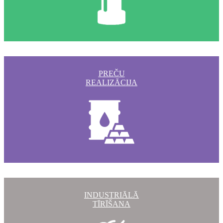
PREČU
REALIZĀCIJA
INDUSTRIĀLĀ
TĪRĪŠANA