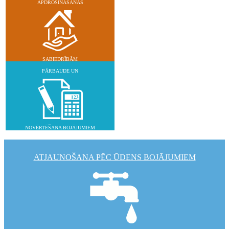
APDROŠINĀŠANAS
SABIEDRĪBĀM
PĀRBAUDE UN
NOVĒRTĒŠANA BOJĀJUMIEM
ATJAUNOŠANA PĒC ŪDENS BOJĀJUMIEM