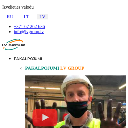
Izvēlieties valodu
RU
LT
LV
+371 67 262 636
info@lvgroup.lv
PAKALPOJUMI
PAKALPOJUMI
LV GROUP