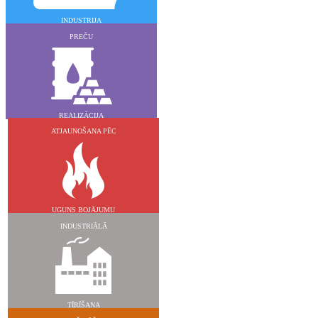
INDUSTRIJA
PREČU
REALIZĀCIJA
ATJAUNOŠANA PĒC
UGUNS BOJĀJUMU
INDUSTRIĀLĀ
TĪRĪŠANA