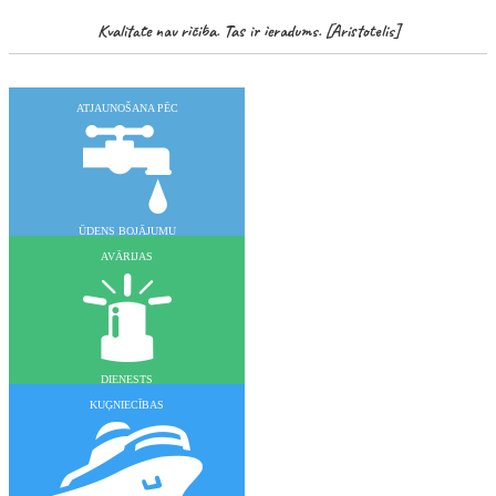
Kvalitāte nav rīcība. Tas ir ieradums. [Aristotelis]
ATJAUNOŠANA PĒC
ŪDENS BOJĀJUMU
AVĀRIJAS
DIENESTS
KUĢNIECĪBAS