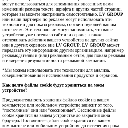
могут использоваться для запоминания внесенных вами
изменений размера текста, шрифта и других частей страниц,
которые вы можете настраивать самостоятельно.
LV GROUP
или наши партнеры по рекламе могут использовать эти
технологии для показа рекламы, соответствующей вашим
интересам. Эти технологии могут запоминать, что ваше
устройство уже посещало сайт или сервис, а также
отслеживать действия вашего устройства на других сайтах
или в других сервисах вне
LV GROUP
.
LV GROUP
может
передавать эту информацию другим организациям, например
рекламодателям и (или) рекламным сетям, для показа рекламы
и измерения результативности рекламной кампании.
*Мы можем использовать эти технологии для анализа,
совершенствования и исследования продуктов и сервисов.
Как долго файлы cookie будут храниться на моем
устройстве?
Продолжительность хранения файлов cookie на вашем
компьютере или мобильном устройстве зависит от того,
"постоянные" они или "сессионные". Сессионные файлы
cookie хранятся на вашем устройстве до закрытия окна
браузера. Постоянные файлы cookie хранятся на вашем
компьютере или мобильном устройстве до истечения срока