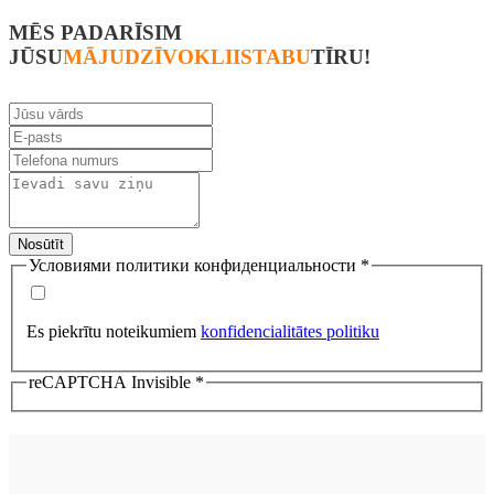
MĒS PADARĪSIM
JŪSU
MĀJU
DZĪVOKLI
ISTABU
TĪRU!
Nosūtīt
Условиями политики конфиденциальности
*
Es piekrītu noteikumiem
konfidencialitātes politiku
reCAPTCHA Invisible
*