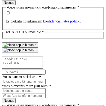
Nosūtīt
Условиями политики конфиденциальности
*
Es piekrītu noteikumiem
konfidencialitātes politiku
reCAPTCHA Invisible
*
×
×
*mēs piezvanīsim uz jūsu numuru.
Nosūtīt
Условиями политики конфиденциальности
*