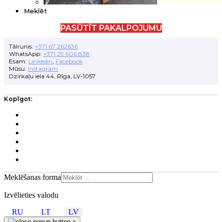
Meklēt
PASŪTĪT PAKALPOJUMU
Tālrunis:
+371 67 262636
WhatsApp:
+371 29 606 838
Esam:
Linkedin
,
Facebook
Mūsu:
Instagram
Dzirkaļu iela 44, Rīga, LV-1057
Kopīgot:
Meklēšanas forma
Izvēlieties valodu
RU
LT
LV
×