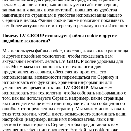
рекламы, анализа того, как используется сайт или сервис,
запоминания ваших предпочтений, повышения удобства
навигации по страницам и удобства использования нашего
Сервиса в целом. Файлы cookie также помогают показывать
вам более актуальную и интересную рекламу в сети Интернет.
Почему LV GROUP использует файлы cookie и другие
подобные технологии?
Мы используем файлы cookie, пиксели, локальные хранилища
и другие подобные технологии, чтобы показывать вам
актуальный контент, делать
LV GROUP
более удобным для
вас. Мы можем использовать эти технологии для
предоставления сервиса, обеспечения простоты его
использования, возможности перемещаться по Сервису и
использовать его функции, хранения информации для
уменьшения времени отклика
LV GROUP
. Мы можем
использовать эти технологии, чтобы собирать информацию о
том, как вы используете Сервис, например, какие страницы
вы посещаете чаще всего или получаете ли вы сообщения об
ошибках от определенных страниц. Мы можем использовать
этих технологии, чтобы иметь возможность запоминать ваши
настройки (например, ваше имя пользователя, язык или
регион) и адаптировать Сервис, чтобы предоставлять вам
улучшенные функции и контент. Эти файлы cookie также