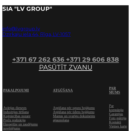
SIA "LV GROUP"
info@lvgroup.lv
Dzirkaļu iela 44, Rīga, LV-1057
+371 67 262 636
+371 29 606 838
PASŪTĪT ZVANU
PAR
PAKALPOJUMI
ATGŪŠANA
MUMS
Par
Avārijas dienests
Atgūšana pēc uguns bojājumu
kompānija
Industrijas tīrīšana
Atgūšana pēc ūdens bojājumu
Garantijas
Kuģniecības nozare
Mantas un svarīgu dokumentu
Foto galerija
Preču realizācija
atjaunošana
Kontakti
Ekspertīze un zaudējumu
Vietnes karte
novērtējums