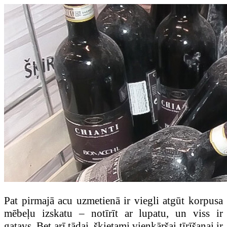
Pat pirmajā acu uzmetienā ir viegli atgūt korpusa
mēbeļu izskatu – notīrīt ar lupatu, un viss ir
gatavs. Bet arī tādai, šķietami vienkāršai tīrīšanai ir