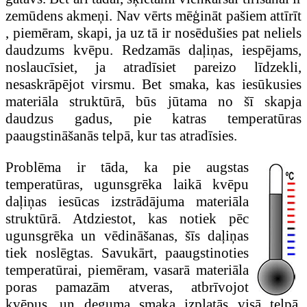
zemūdens akmeņi. Nav vērts mēģināt pašiem attīrīt
, piemēram, skapi, ja uz tā ir nosēdušies pat neliels
daudzums kvēpu. Redzamās daļiņas, iespējams,
noslaucīsiet, ja atradīsiet pareizo līdzekli,
nesaskrāpējot virsmu. Bet smaka, kas iesūkusies
materiāla struktūrā, būs jūtama no šī skapja
daudzus gadus, pie katras temperatūras
paaugstināšanās telpā, kur tas atradīsies.
Problēma ir tāda, ka pie augstas
temperatūras, ugunsgrēka laikā kvēpu
daļiņas iesūcas izstrādājuma materiāla
struktūrā. Atdziestot, kas notiek pēc
ugunsgrēka un vēdināšanas, šīs daļiņas
tiek noslēgtas. Savukārt, paaugstinoties
temperatūrai, piemēram, vasarā materiāla
poras pamazām atveras, atbrīvojot
kvēpus, un deguma smaka izplatās visā telpā.