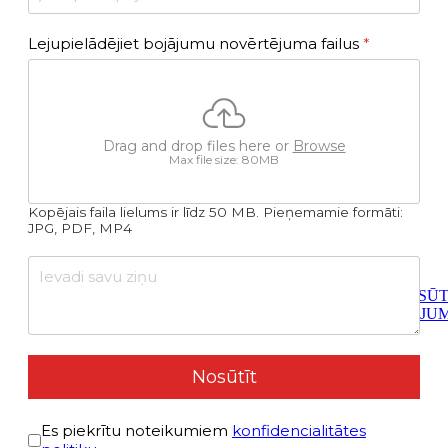
Lejupielādējiet bojājumu novērtējuma failus
*
Drag and drop files here or
Browse
Max file size: 80MB
Kopējais faila lielums ir līdz 50 MB. Pieņemamie formāti:
JPG, PDF, MP4
PASŪT
PAKALPOJU
Nosūtīt
Условиями политики конфиденциальности
*
Es piekrītu noteikumiem
konfidencialitātes