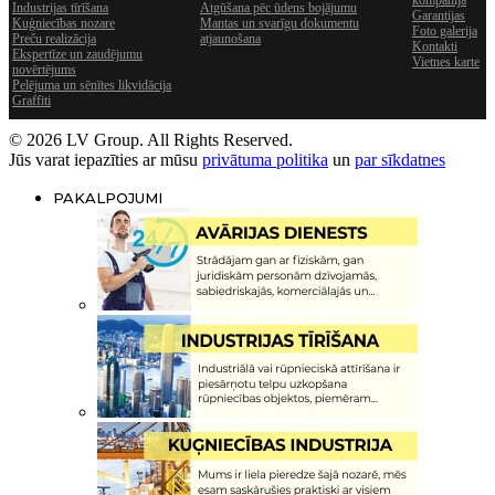
Industrijas tīrīšana
Atgūšana pēc ūdens bojājumu
Garantijas
Kuģniecības nozare
Mantas un svarīgu dokumentu
Foto galerija
Preču realizācija
atjaunošana
Kontakti
Ekspertīze un zaudējumu
Vietnes karte
novērtējums
Pelējuma un sēnītes likvidācija
Graffiti
© 2026 LV Group. All Rights Reserved.
Jūs varat iepazīties ar mūsu
privātuma politika
un
par sīkdatnes
PAKALPOJUMI