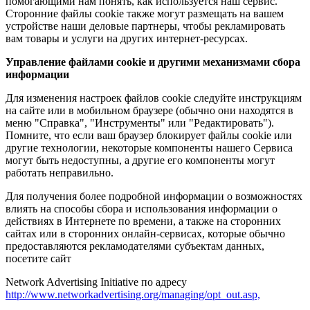
помогающими нам понять, как используется наш сервис.
Сторонние файлы cookie также могут размещать на вашем
устройстве наши деловые партнеры, чтобы рекламировать
вам товары и услуги на других интернет-ресурсах.
Управление файлами cookie и другими механизмами сбора
информации
Для изменения настроек файлов cookie следуйте инструкциям
на сайте или в мобильном браузере (обычно они находятся в
меню "Справка", "Инструменты" или "Редактировать").
Помните, что если ваш браузер блокирует файлы cookie или
другие технологии, некоторые компоненты нашего Сервиса
могут быть недоступны, а другие его компоненты могут
работать неправильно.
Для получения более подробной информации о возможностях
влиять на способы сбора и использования информации о
действиях в Интернете по времени, а также на сторонних
сайтах или в сторонних онлайн-сервисах, которые обычно
предоставляются рекламодателями субъектам данных,
посетите сайт
Network Advertising Initiative по адресу
http://www.networkadvertising.org/managing/opt_out.asp,