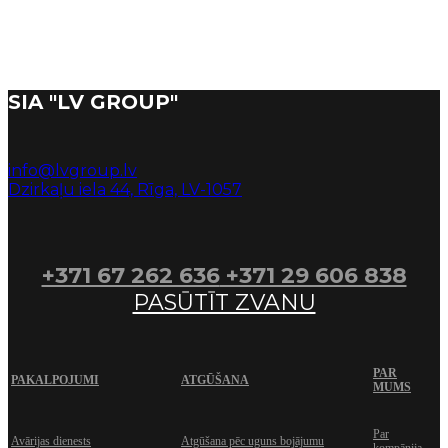
SIA "LV GROUP"
info@lvgroup.lv
Dzirkaļu iela 44, Rīga, LV-1057
+371 67 262 636
+371 29 606 838
PASŪTĪT ZVANU
PAR
PAKALPOJUMI
ATGŪŠANA
MUMS
Par
Avārijas dienests
Atgūšana pēc uguns bojājumu
kompānija