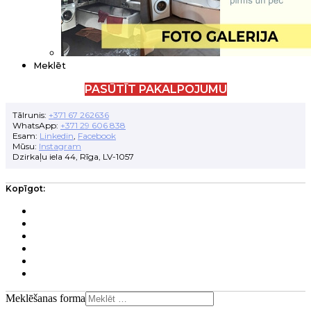
Meklēt
PASŪTĪT PAKALPOJUMU
Tālrunis:
+371 67 262636
WhatsApp:
+371 29 606 838
Esam:
Linkedin
,
Facebook
Mūsu:
Instagram
Dzirkaļu iela 44, Rīga, LV-1057
Kopīgot:
Meklēšanas forma