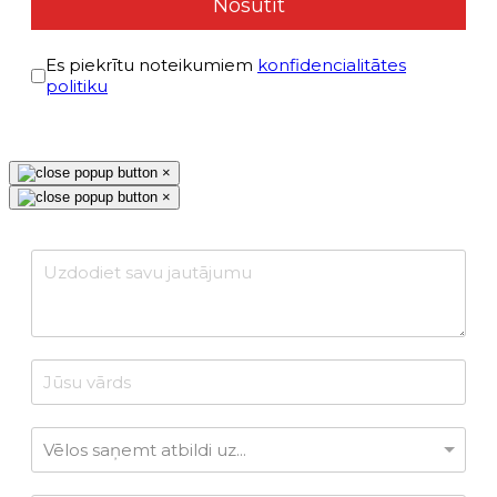
Nosūtīt
Условиями политики конфиденциальности
*
Es piekrītu noteikumiem
konfidencialitātes
politiku
reCAPTCHA Invisible
*
×
×