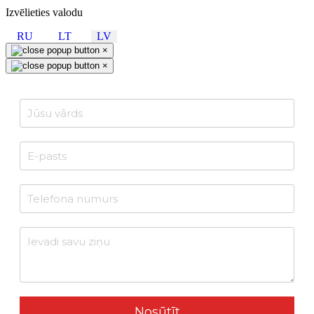
Izvēlieties valodu
RU
LT
LV
×
×
Nosūtīt