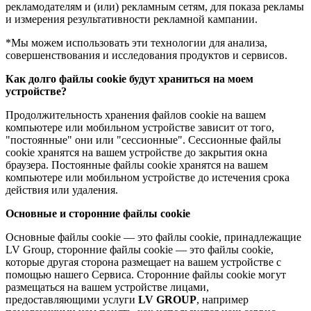
рекламодателям и (или) рекламным сетям, для показа рекламы
и измерения результативности рекламной кампании.
*Мы можем использовать эти технологии для анализа,
совершенствования и исследования продуктов и сервисов.
Как долго файлы cookie будут храниться на моем
устройстве?
Продолжительность хранения файлов cookie на вашем
компьютере или мобильном устройстве зависит от того,
"постоянные" они или "сессионные". Сессионные файлы
cookie хранятся на вашем устройстве до закрытия окна
браузера. Постоянные файлы cookie хранятся на вашем
компьютере или мобильном устройстве до истечения срока
действия или удаления.
Основные и сторонние файлы cookie
Основные файлы cookie — это файлы cookie, принадлежащие
LV Group, сторонние файлы cookie — это файлы cookie,
которые другая сторона размещает на вашем устройстве с
помощью нашего Сервиса. Сторонние файлы cookie могут
размещаться на вашем устройстве лицами,
предоставляющими услуги
LV GROUP
, например