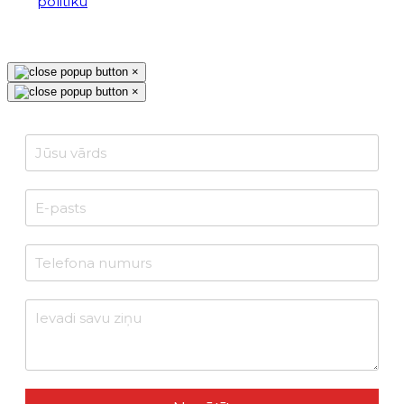
politiku
reCAPTCHA Invisible
*
×
×