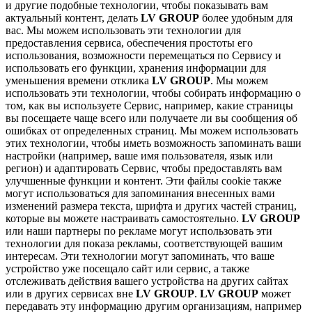
и другие подобные технологии, чтобы показывать вам
актуальный контент, делать
LV GROUP
более удобным для
вас. Мы можем использовать эти технологии для
предоставления сервиса, обеспечения простоты его
использования, возможности перемещаться по Сервису и
использовать его функции, хранения информации для
уменьшения времени отклика
LV GROUP
. Мы можем
использовать эти технологии, чтобы собирать информацию о
том, как вы используете Сервис, например, какие страницы
вы посещаете чаще всего или получаете ли вы сообщения об
ошибках от определенных страниц. Мы можем использовать
этих технологии, чтобы иметь возможность запоминать ваши
настройки (например, ваше имя пользователя, язык или
регион) и адаптировать Сервис, чтобы предоставлять вам
улучшенные функции и контент. Эти файлы cookie также
могут использоваться для запоминания внесенных вами
изменений размера текста, шрифта и других частей страниц,
которые вы можете настраивать самостоятельно.
LV GROUP
или наши партнеры по рекламе могут использовать эти
технологии для показа рекламы, соответствующей вашим
интересам. Эти технологии могут запоминать, что ваше
устройство уже посещало сайт или сервис, а также
отслеживать действия вашего устройства на других сайтах
или в других сервисах вне
LV GROUP
.
LV GROUP
может
передавать эту информацию другим организациям, например