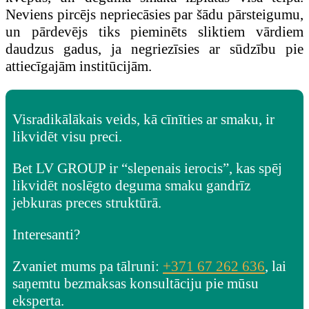
Neviens pircējs nepriecāsies par šādu pārsteigumu,
un pārdevējs tiks pieminēts sliktiem vārdiem
daudzus gadus, ja negriezīsies ar sūdzību pie
attiecīgajām institūcijām.
Visradikālākais veids, kā cīnīties ar smaku, ir
likvidēt visu preci.
Bet LV GROUP ir “slepenais ierocis”, kas spēj
likvidēt noslēgto deguma smaku gandrīz
jebkuras preces struktūrā.
Interesanti?
Zvaniet mums pa tālruni:
+371 67 262 636
, lai
saņemtu bezmaksas konsultāciju pie mūsu
eksperta.