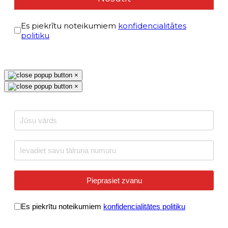
Условиями политики конфиденциальности
*
Es piekrītu noteikumiem
konfidencialitātes
politiku
reCAPTCHA Invisible
*
×
×
Pieprasiet zvanu
Условия обслуживания
*
Es piekrītu noteikumiem
konfidencialitātes politiku