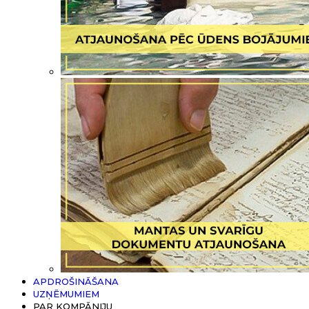
APDROŠINĀŠANA
UZŅĒMUMIEM
PAR KOMPĀNIJU