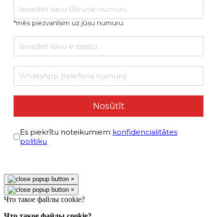
*mēs piezvanīsim uz jūsu numuru.
Nosūtīt
Условиями политики конфиденциальности
*
Es piekrītu noteikumiem
konfidencialitātes
politiku
reCAPTCHA Invisible
*
×
×
Что такое файлы cookie?
Что такое файлы cookie?