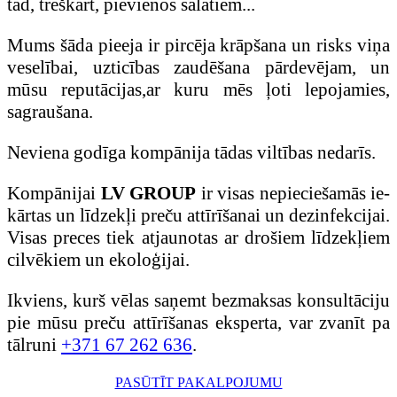
tad, treškārt, pievienos salātiem...
Mums šāda pieeja ir pircēja krāpšana un risks viņa
veselībai, uzticības zaudēšana pārdevējam, un
mūsu reputācijas,ar kuru mēs ļoti lepojamies,
sagraušana.
Neviena godīga kompānija tādas viltības nedarīs.
Kompānijai
LV GROUP
ir visas nepieciešamās ie-
kārtas un līdzekļi preču attīrīšanai un dezinfekcijai.
Visas preces tiek atjaunotas ar drošiem līdzekļiem
cilvēkiem un ekoloģijai.
Ikviens, kurš vēlas saņemt bezmaksas konsultāciju
pie mūsu preču attīrīšanas eksperta, var zvanīt pa
tālruni
+371 67 262 636
.
PASŪTĪT PAKALPOJUMU