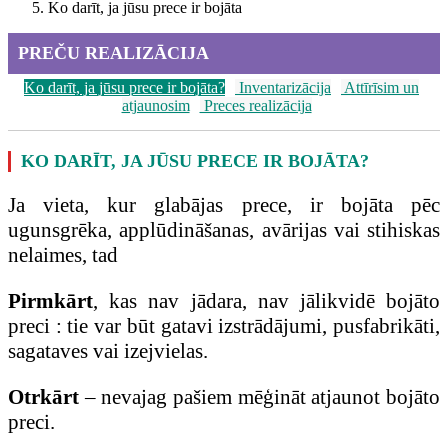
Ko darīt, ja jūsu prece ir bojāta
PREČU REALIZĀCIJA
Ko darīt, ja jūsu prece ir bojāta?
Inventarizācija
Attīrīsim un
atjaunosim
Preces realizācija
KO DARĪT, JA JŪSU PRECE IR BOJĀTA?
Ja vieta, kur glabājas prece, ir bojāta pēc
ugunsgrēka, applūdināšanas, avārijas vai stihiskas
nelaimes, tad
Pirmkārt
, kas nav jādara, nav jālikvidē bojāto
preci : tie var būt gatavi izstrādājumi, pusfabrikāti,
sagataves vai izejvielas.
Otrkārt
– nevajag pašiem mēģināt atjaunot bojāto
preci.