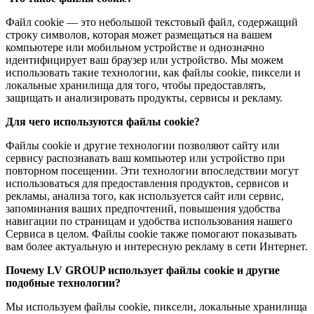
Файл cookie — это небольшой текстовый файл, содержащий
строку символов, которая может размещаться на вашем
компьютере или мобильном устройстве и однозначно
идентифицирует ваш браузер или устройство. Мы можем
использовать такие технологии, как файлы cookie, пиксели и
локальные хранилища для того, чтобы предоставлять,
защищать и анализировать продукты, сервисы и рекламу.
Для чего используются файлы cookie?
Файлы cookie и другие технологии позволяют сайту или
сервису распознавать ваш компьютер или устройство при
повторном посещении. Эти технологии впоследствии могут
использоваться для предоставления продуктов, сервисов и
рекламы, анализа того, как используется сайт или сервис,
запоминания ваших предпочтений, повышения удобства
навигации по страницам и удобства использования нашего
Сервиса в целом. Файлы cookie также помогают показывать
вам более актуальную и интересную рекламу в сети Интернет.
Почему LV GROUP использует файлы cookie и другие
подобные технологии?
Мы используем файлы cookie, пиксели, локальные хранилища