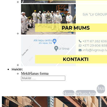
Meklēt
Meklēšanas forma
Зада
Home
WhatsApp
вопр