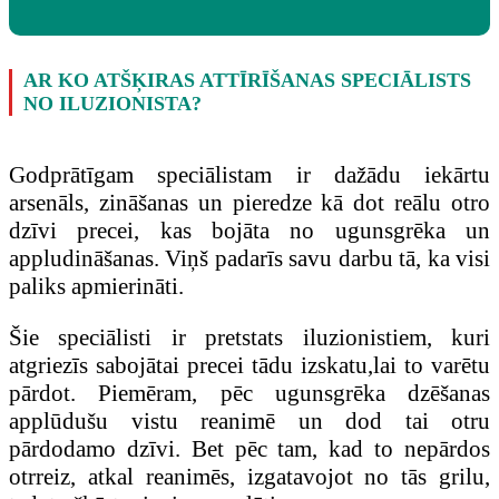
AR KO ATŠĶIRAS ATTĪRĪŠANAS SPECIĀLISTS
NO ILUZIONISTA?
Godprātīgam speciālistam ir dažādu iekārtu
arsenāls, zināšanas un pieredze kā dot reālu otro
dzīvi precei, kas bojāta no ugunsgrēka un
appludināšanas. Viņš padarīs savu darbu tā, ka visi
paliks apmierināti.
Šie speciālisti ir pretstats iluzionistiem, kuri
atgriezīs sabojātai precei tādu izskatu,lai to varētu
pārdot. Piemēram, pēc ugunsgrēka dzēšanas
applūdušu vistu reanimē un dod tai otru
pārdodamo dzīvi. Bet pēc tam, kad to nepārdos
otrreiz, atkal reanimēs, izgatavojot no tās grilu,