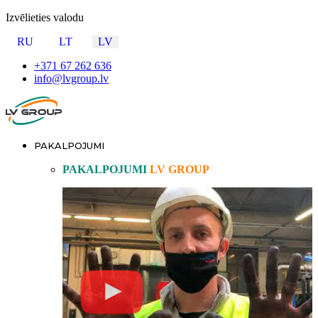
Izvēlieties valodu
RU
LT
LV
+371 67 262 636
info@lvgroup.lv
PAKALPOJUMI
PAKALPOJUMI
LV GROUP