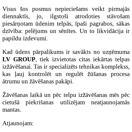
Visus šos posmus nepieciešams veikt pirmajās
diennaktīs, jo, ilgstoši atrodoties stāvošam
piesārņotam ūdenim telpās, īpaši pagrabos, sākas
dzīvība: pelējums un sēnītes. Un to likvidācija ir
papildu izdevumi.
Kad ūdens pārpalikums ir savākts no uzņēmuma
LV GROUP
, tiek izvietotas citas iekārtas telpas
izžāvēšanai. Tas ir specializēts tehnikas komplekss,
kas ļauj kontrolēt un regulēt žūšanas procesa
ātrumu un žāvēšanas pakāpi.
Žāvēšanas laikā un pēc telpu izžāvēšanas mēs pēc
cietušā piekrišanas utilizējam neatjaunojamās
mantas.
Atjaunojam: