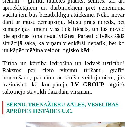
sienām – grafiti, tualetēs plaukst sēnītes, tad arī
apmeklētājiem un darbiniekiem pret uzņēmuma
vadītājiem būs bezatbildīga attieksme. Neko nevar
darīt ar mūsu zemapziņu. Mūsu prāts neredz, bet
zemapziņas līmenī viss tiek fiksēts, un tas noved
pie apziņas fona negativitātes. Parasti cilvēks šādā
situācijā saka, ka viņam vienkārši nepatīk, bet ko
un kāpēc mēģina veidot loģisko ķēdi.
Tīrība un kārtība iedrošina un iedveš uzticību!
Rakstos par cieto virsmu tīrīšanu, grafiti
noņemšanu, par cīņu ar sēnīšu veidojumiem, jūs
uzzināsiet, kā kompānija
LV GROUP
atgriež
sākotnējo stāvokli dažādām virsmām.
BĒRNU, TRENAŽIERU ZĀLES, VESELĪBAS
APRŪPES IESTĀDES U.C.