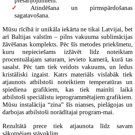
piesārņojumiem.
Atindēšana un pirmspārdošanas
sagatavošana.
Mūsu rīcībā ir unikāla iekārta ne tikai Latvijai, bet
arī Baltijas valstīm – pilns vakuuma sublimācijas
žāvēšanas komplekts. Pēc šīs metodes priekšmetu,
kuru nepieciešams izžāvēt līdz noteiktam
procentuālajam saturam, ievieto kamerā, kurā tas
sasalst. Pēc tam tiek veidots vakuums, un ledus
kristāliski izgaist. Katrs materiāls vislabāk tiek
atjaunots atbilstoši noteiktiem temperatūras un
spiediena grafikiem, kas tiek mainīti laikā
atbilstoši speciālistu ieprogrammētajiem grafikiem.
Mūsu instalācija “zina” šīs nianses, pielāgojas un
darbojas atbilstoši norādītajai program-mai.
Rezultātā prece tiek atjaunota līdz savam
sākotnējam stāvoklim