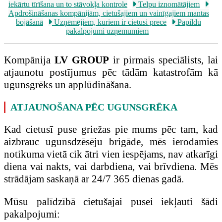
iekārtu tīrīšana un to stāvokļa kontrole
Telpu iznomātājiem
Apdrošināšanas kompānijām, cietušajiem un vainīgajiem mantas
bojāšanā
Uzņēmējiem, kuriem ir cietusi prece
Papildu
pakalpojumi uzņēmumiem
Kompānija
LV GROUP
ir pirmais speciālists, lai
atjaunotu postījumus pēc tādām katastrofām kā
ugunsgrēks un applūdināšana.
ATJAUNOŠANA PĒC UGUNSGRĒKA
Kad cietusī puse griežas pie mums pēc tam, kad
aizbrauc ugunsdzēsēju brigāde, mēs ierodamies
notikuma vietā cik ātri vien iespējams, nav atkarīgi
diena vai nakts, vai darbdiena, vai brīvdiena. Mēs
strādājam saskaņā ar 24/7 365 dienas gadā.
Mūsu palīdzībā cietušajai pusei iekļauti šādi
pakalpojumi: