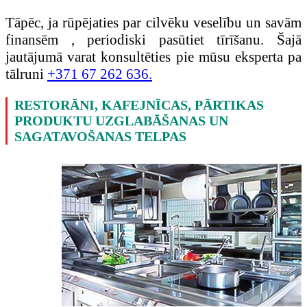
Tāpēc, ja rūpējaties par cilvēku veselību un savām
finansēm , periodiski pasūtiet tīrīšanu. Šajā
jautājumā varat konsultēties pie mūsu eksperta pa
tālruni
+371 67 262 636.
RESTORĀNI, KAFEJNĪCAS, PĀRTIKAS
PRODUKTU UZGLABĀŠANAS UN
SAGATAVOŠANAS TELPAS