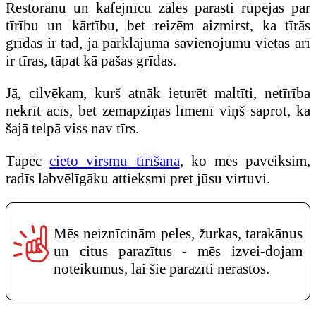
Restorānu un kafejnīcu zālēs parasti rūpējas par
tīrību un kārtību, bet reizēm aizmirst, ka tīrās
grīdas ir tad, ja pārklājuma savienojumu vietas arī
ir tīras, tāpat kā pašas grīdas.
Jā, cilvēkam, kurš atnāk ieturēt maltīti, netīrība
nekrīt acīs, bet zemapziņas līmenī viņš saprot, ka
šajā telpā viss nav tīrs.
Tāpēc
cieto virsmu tīrīšana
, ko mēs paveiksim,
radīs labvēlīgāku attieksmi pret jūsu virtuvi.
Mēs neiznīcinām peles, žurkas, tarakānus
un citus parazītus - mēs izvei-dojam
noteikumus, lai šie parazīti nerastos.