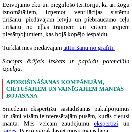
Dzīvojamo ēku un piegulošo teritoriju, kā arī žogu
iznomātājiem, izņemot ventilācijas sistēmu
tīrīšanu, piedāvājam ietvju un piebraucamo ceļu
tīrīšanu no eļļas traipiem un citiem ārējiem
piesārņojumiem, kas bojā kopējo iespaidu.
Turklāt mēs piedāvājam
atttīrīšanu no grafiti.
Sakopts ārējais izskats ir papildu potenciāla
izpeļņa.
APDROŠINĀŠANAS KOMPĀNIJĀM,
CIETUŠAJIEM UN VAINĪGAJIEM MANTAS
BOJĀŠANĀ
Sniedzam ekspertīžu sastādīšanas pakalpojumus
un tāmi visām ieinteresētajām pusēm, kurās cietusi
manta. Mēs veicam zaudējumu
ekspertīzi
un
tāmes
. Par to vairāk lasiet mūsu mājas lapā.