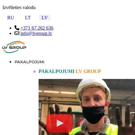
Izvēlieties valodu
RU
LT
LV
+371 67 262 636
info@lvgroup.lv
PAKALPOJUMI
PAKALPOJUMI
LV GROUP