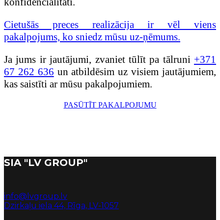
konfidencialitāti.
Cietušās preces realizācija ir vēl viens
pakalpojums, ko sniedz mūsu uz-ņēmums.
Ja jums ir jautājumi, zvaniet tūlīt pa tālruni
+371
67 262 636
un atbildēsim uz visiem jautājumiem,
kas saistīti ar mūsu pakalpojumiem.
PASŪTĪT PAKALPOJUMU
SIA "LV GROUP"
info@lvgroup.lv
Dzirkaļu iela 44, Rīga, LV-1057