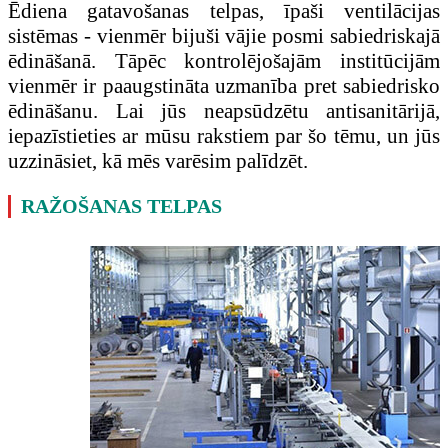
Ēdiena gatavošanas telpas, īpaši ventilācijas
sistēmas - vienmēr bijuši vājie posmi sabiedriskajā
ēdināšanā. Tāpēc kontrolējošajām institūcijām
vienmēr ir paaugstināta uzmanība pret sabiedrisko
ēdināšanu. Lai jūs neapsūdzētu antisanitārijā,
iepazīstieties ar mūsu rakstiem par šo tēmu, un jūs
uzzināsiet, kā mēs varēsim palīdzēt.
RAŽOŠANAS TELPAS