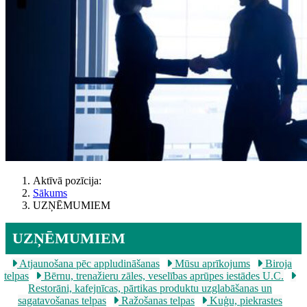
Aktīvā pozīcija:
Sākums
UZŅĒMUMIEM
UZŅĒMUMIEM
Atjaunošana pēc appludināšanas
Mūsu aprīkojums
Biroja
telpas
Bērnu, trenažieru zāles, veselības aprūpes iestādes U.C.
Restorāni, kafejnīcas, pārtikas produktu uzglabāšanas un
sagatavošanas telpas
Ražošanas telpas
Kuģu, piekrastes