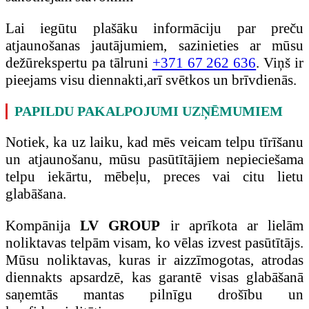
Lai iegūtu plašāku informāciju par preču
atjaunošanas jautājumiem, sazinieties ar mūsu
dežūrekspertu pa tālruni
+371 67 262 636
. Viņš ir
pieejams visu diennakti,arī svētkos un brīvdienās.
PAPILDU PAKALPOJUMI UZŅĒMUMIEM
Notiek, ka uz laiku, kad mēs veicam telpu tīrīšanu
un atjaunošanu, mūsu pasūtītājiem nepieciešama
telpu iekārtu, mēbeļu, preces vai citu lietu
glabāšana.
Kompānija
LV GROUP
ir aprīkota ar lielām
noliktavas telpām visam, ko vēlas izvest pasūtītājs.
Mūsu noliktavas, kuras ir aizzīmogotas, atrodas
diennakts apsardzē, kas garantē visas glabāšanā
saņemtās mantas pilnīgu drošību un