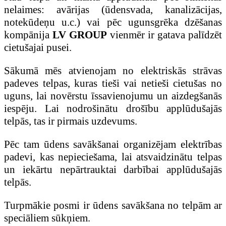
nelaimes: avārijas (ūdensvada, kanalizācijas,
notekūdeņu u.c.) vai pēc ugunsgrēka dzēšanas
kompānija
LV GROUP
vienmēr ir gatava palīdzēt
cietušajai pusei.
Sākumā mēs atvienojam no elektriskās strāvas
padeves telpas, kuras tieši vai netieši cietušas no
uguns, lai novērstu īssavienojumu un aizdegšanās
iespēju. Lai nodrošinātu drošību applūdušajās
telpās, tas ir pirmais uzdevums.
Pēc tam ūdens savākšanai organizējam elektrības
padevi, kas nepieciešama, lai atsvaidzinātu telpas
un iekārtu nepārtrauktai darbībai applūdušajās
telpās.
Turpmākie posmi ir ūdens savākšana no telpām ar
speciāliem sūkņiem.