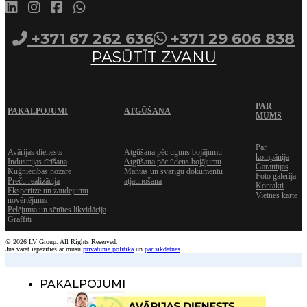
+371 67 262 636
+371 29 606 838
PASŪTĪT ZVANU
PAR
PAKALPOJUMI
ATGŪŠANA
MUMS
Par
Avārijas dienests
Atgūšana pēc uguns bojājumu
kompānija
Industrijas tīrīšana
Atgūšana pēc ūdens bojājumu
Garantijas
Kuģniecības nozare
Mantas un svarīgu dokumentu
Foto galerija
Preču realizācija
atjaunošana
Kontakti
Ekspertīze un zaudējumu
Vietnes karte
novērtējums
Pelējuma un sēnītes likvidācija
Graffiti
© 2026 LV Group. All Rights Reserved.
Jūs varat iepazīties ar mūsu
privātuma politika
un
par sīkdatnes
PAKALPOJUMI