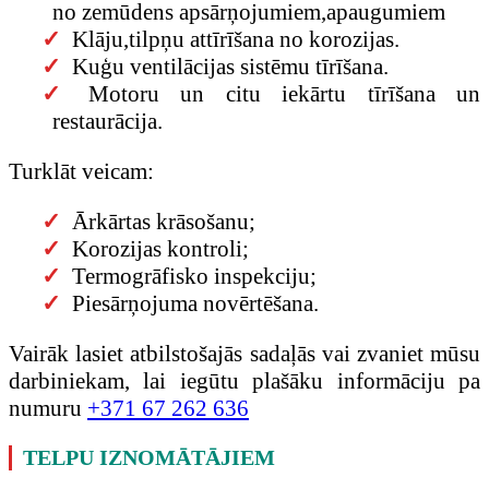
no zemūdens apsārņojumiem,apaugumiem
Klāju,tilpņu attīrīšana no korozijas.
Kuģu ventilācijas sistēmu tīrīšana.
Motoru un citu iekārtu tīrīšana un
restaurācija.
Turklāt veicam:
Ārkārtas krāsošanu;
Korozijas kontroli;
Termogrāfisko inspekciju;
Piesārņojuma novērtēšana.
Vairāk lasiet atbilstošajās sadaļās vai zvaniet mūsu
darbiniekam, lai iegūtu plašāku informāciju pa
numuru
+371 67 262 636
TELPU IZNOMĀTĀJIEM