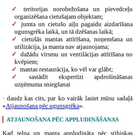
teritorijas norobežošana un pievedceļu
organizēšana cietušajam objektam;
jumta un cietušo aiļu pagaidu aizdarīšana
ugunsgrēka laikā, un tā dzēšanas laikā;
cietušās mantas attīrīšana, noņemšana un
utilizācija, ja manta nav atjaunojama;
dažādu virsmu un ventilācijas attīrīšana no
kvēpiem;
mantas restaurācija, ko vēl var glābt;
sastādīt ekspertīzi apdrošināšanas
uzņēmuma sniegšanai
· daudz kas cits, par ko vairāk lasiet mūsu sadaļā
«
Atjaunošana pēc ugunsgrēka
».
ATJAUNOŠANA PĒC APPLUDINĀŠANAS
Kad telpa un manta appludināta pēc stihiskas