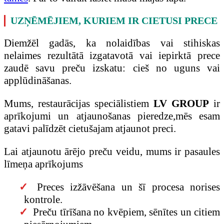
UZŅĒMĒJIEM, KURIEM IR CIETUSI PRECE
Diemžēl gadās, ka nolaidības vai stihiskas
nelaimes rezultātā izgatavotā vai iepirktā prece
zaudē savu preču izskatu: cieš no uguns vai
applūdināšanas.
Mums, restaurācijas speciālistiem
LV GROUP
ir
aprīkojumi un atjaunošanas pieredze,mēs esam
gatavi palīdzēt cietušajam atjaunot preci.
Lai atjaunotu ārējo preču veidu, mums ir pasaules
līmeņa aprīkojums
Preces izžāvēšana un šī procesa norises
kontrole.
Preču tīrīšana no kvēpiem, sēnītes un citiem