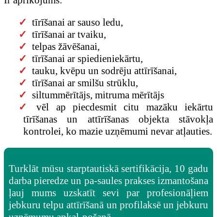
tīrīšanai ar sauso ledu,
tīrīšanai ar tvaiku,
telpas žāvēšanai,
tīrīšanai ar spiedieniekārtu,
tauku, kvēpu un sodrēju attīrīšanai,
tīrīšanai ar smilšu strūklu,
siltummērītājs, mitruma mērītājs
vēl ap piecdesmit citu mazāku iekārtu
tīrīšanas un attīrīšanas objekta stāvokļa
kontrolei, ko mazie uzņēmumi nevar atļauties.
Turklāt mūsu starptautiskā sertifikācija, 10 gadu
darba pieredze un pa-saules prakses izmantošana
ļauj mums uzskatīt sevi par profesionāļiem
jebkuru telpu attīrīšanā un profilaksē un jebkuru
uzņēmumu apkal-pošanā.