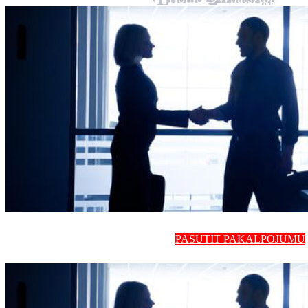
PASŪTĪT PAKALPOJUMU