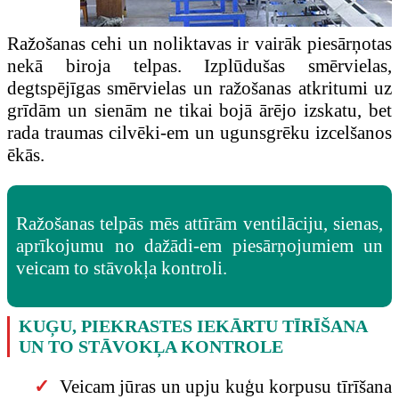
Ražošanas cehi un noliktavas ir vairāk piesārņotas
nekā biroja telpas. Izplūdušas smērvielas,
degtspējīgas smērvielas un ražošanas atkritumi uz
grīdām un sienām ne tikai bojā ārējo izskatu, bet
rada traumas cilvēki-em un ugunsgrēku izcelšanos
ēkās.
Ražošanas telpās mēs attīrām ventilāciju, sienas,
aprīkojumu no dažādi-em piesārņojumiem un
veicam to stāvokļa kontroli.
KUĢU, PIEKRASTES IEKĀRTU TĪRĪŠANA
UN TO STĀVOKĻA KONTROLE
Veicam jūras un upju kuģu korpusu tīrīšana