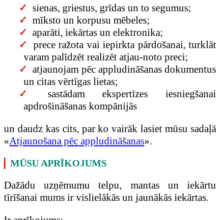
sienas, griestus, grīdas un to segumus;
mīksto un korpusu mēbeles;
aparāti, iekārtas un elektronika;
prece ražota vai iepirkta pārdošanai, turklāt
varam palīdzēt realizēt atjau-noto preci;
atjaunojam pēc appludināšanas dokumentus
un citas vērtīgas lietas;
sastādam ekspertīzes iesniegšanai
apdrošināšanas kompānijās
un daudz kas cits, par ko vairāk lasiet mūsu sadaļā
«
Atjaunošana pēc appludināšanas
».
MŪSU APRĪKOJUMS
Dažādu uzņēmumu telpu, mantas un iekārtu
tīrīšanai mums ir vislielākās un jaunākās iekārtas.
Ir aprīkojums: