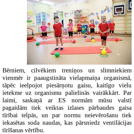
Bērniem, cilvēkiem treniņos un slimniekiem
vienmēr ir paaugstināta vielapmaiņa organismā,
tāpēc ieelpojot piesārņotu gaisu, kaitīgo vielu
ietekme uz organismu palielinās vairākkārt. Par
laimi, saskaņā ar ES normām mūsu valstī
pagaidām tiek veiktas izlases pārbaudes gaisa
tīrībai telpās, un par normu neievērošanu tiek
iekasētas soda naudas, kas pārsniedz ventilācijas
tīrīšanas vērtību.