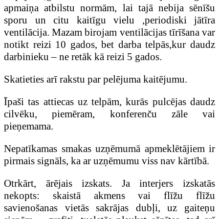
apmaiņa atbilstu normām, lai tajā nebija sēnīšu
sporu un citu kaitīgu vielu ,periodiski jātīra
ventilācija. Mazam birojam ventilācijas tīrīšana var
notikt reizi 10 gados, bet darba telpās,kur daudz
darbinieku – ne retāk kā reizi 5 gados.
Skatieties arī rakstu par pelējuma kaitējumu.
Īpaši tas attiecas uz telpām, kurās pulcējas daudz
cilvēku, piemēram, konferenču zāle vai
pieņemama.
Nepatīkamas smakas uzņēmumā apmeklētājiem ir
pirmais signāls, ka ar uzņēmumu viss nav kārtībā.
Otrkārt, ārējais izskats. Ja interjers izskatās
nekopts: skaistā akmens vai flīžu flīžu
savienošanas vietās sakrājas dubļi, uz gaiteņu