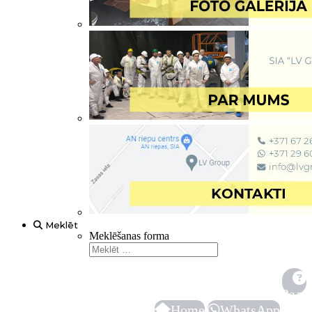
Meklēt
Meklēšanas forma
Зада
Home
WhatsApp
вопр